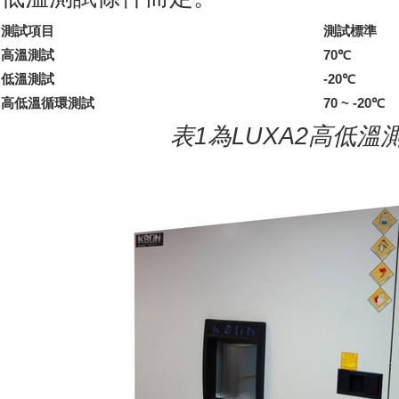
測試項目
測試標準
高溫測試
70
℃
低溫測試
-20
℃
高低溫循環測試
70 ~ -20
℃
表
1
為
LUXA2
高低溫