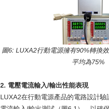
圖
6: LUXA2
行動電源擁有
90%
轉換效
平均為
75%
2. 電壓電流輸入/輸出性能表現
LUXA2在行動電源產品的電路設計
電流輸入/輸出測試（圖6.1），以確