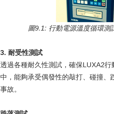
圖
9.1:
行動電源溫度循環測
3. 耐受性測試
透過各種耐久性測試，確保LUXA2
中，能夠承受偶發性的敲打、碰撞、
事故。
跌落測試