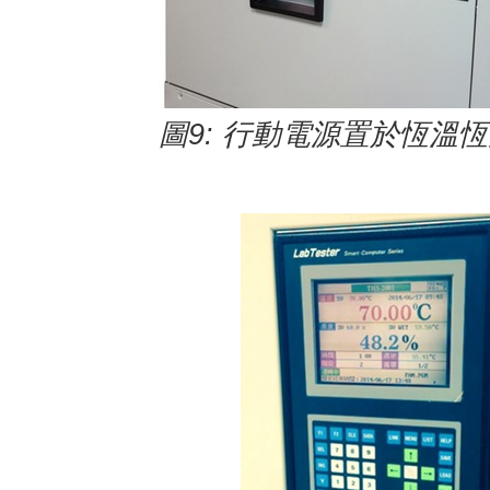
圖
9:
行動電源置於恆溫恆