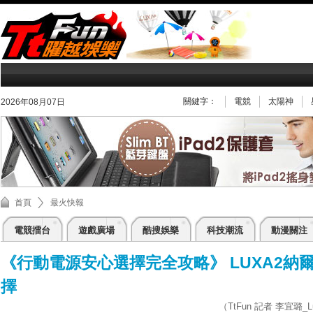
關鍵字：
電競
太陽神
2026年08月07日
首頁
最火快報
電競擂台
遊戲廣場
酷搜娛樂
科技潮流
動漫關注
《行動電源安心選擇完全攻略》 LUXA2納
擇
（TtFun 記者 李宜璐_Luc