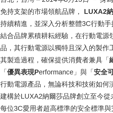
免持支架的市場領航品牌，
LUXA2
持續精進，並深入分析整體3C行動
結合品牌累積耕耘經驗，在行動電源
品，其行動電源以獨特且深入的製作
其製造過程，確保提供消費者兼具「
「
優異表現
P
erformance」與「
安全
行動電源產品，無論科技和技術如何
建構於LUXA2納爾莎品牌創立至今
每位3C愛用者超高標準的安全標準與