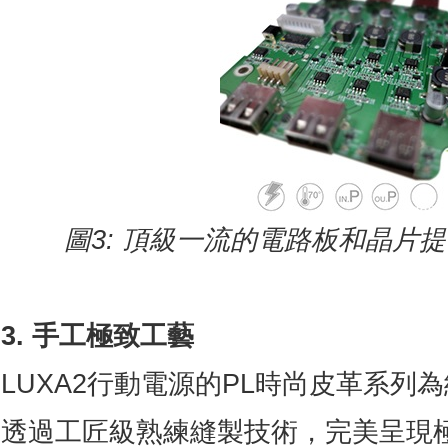
圖
3:
頂級一流的電路板和晶片提
3. 手工極致工藝
LUXA2行動電源的PL時尚皮革系列
透過工匠級熟練縫製技術，完美呈現