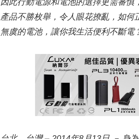
因此
行動
電源和電池的選擇更需審慎
產品不勝枚舉，令人眼花撩亂，如何
無虞的電池，讓你我生活便利不斷電
台北，台灣
– 2014
年
8
月
13
日
－
身為