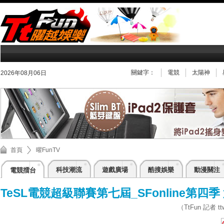
關鍵字：
電競
太陽神
2026年08月06日
首頁
曜FunTV
科技潮流
遊戲廣場
酷搜娛樂
動漫關注
電競擂台
TeSL電競超級聯賽第七屆_SFonline第四季
（TtFun 記者 ttw