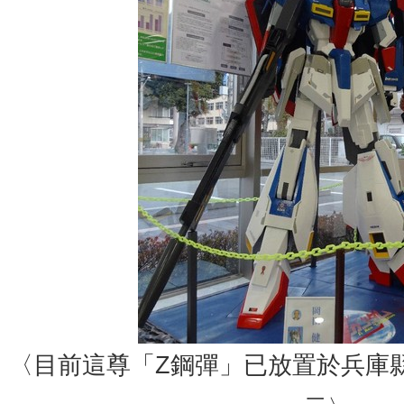
〈目前這尊「Z鋼彈」已放置於兵庫縣