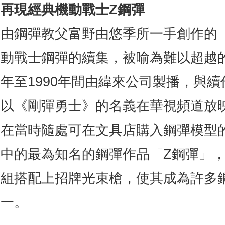
再現經典機動戰士Z鋼彈
由鋼彈教父富野由悠季所一手創作的
動戰士鋼彈的續集，被喻為難以超越的
年至1990年間由緯來公司製播，與續
以《剛彈勇士》的名義在華視頻道放
在當時隨處可在文具店購入鋼彈模型
中的最為知名的鋼彈作品「Z鋼彈」
組搭配上招牌光束槍，使其成為許多
一。