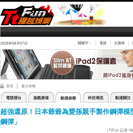
關鍵字：
電競
太陽神
2026年08月07日
首頁
最火快報
電競擂台
遊戲廣場
科技潮流
動漫關注
酷搜娛樂
超強還原！日本爺爺為愛孫親手製作鋼彈模型
鋼彈」
（TtFun 記者 Hen