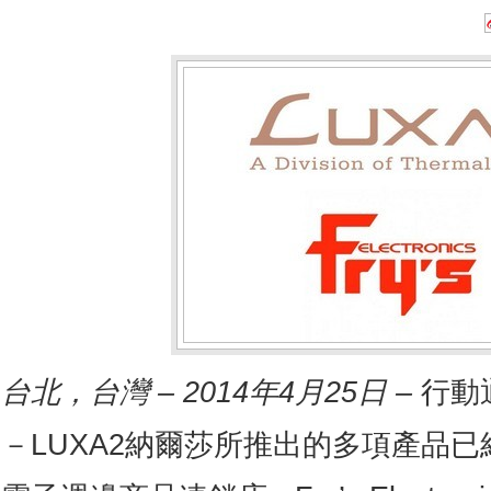
台北，台灣
– 2014
年
4
月
25
日
–
行動
－LUXA2納爾莎所推出的多項產品