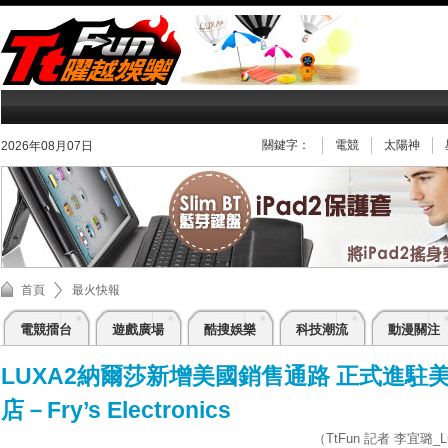
關鍵字：
電競
太陽神
2026年08月07日
首頁
最火快報
電競擂台
遊戲廣場
酷搜娛樂
科技潮流
動漫關注
LUXA2納爾莎新增美國銷售通路 正式進
店－Fry’s Electronics
（TtFun 記者 李宜璐_Luc